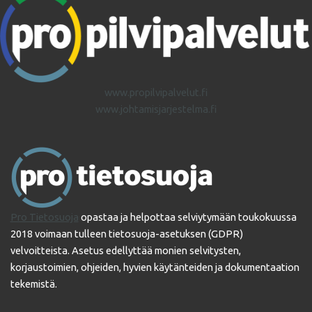
www.propilvipalvelut.fi
www.johtamisjarjestelma.fi
Pro Tietosuoja
opastaa ja helpottaa selviytymään toukokuussa
2018 voimaan tulleen tietosuoja-asetuksen (GDPR)
velvoitteista. Asetus edellyttää monien selvitysten,
korjaustoimien, ohjeiden, hyvien käytänteiden ja dokumentaation
tekemistä.