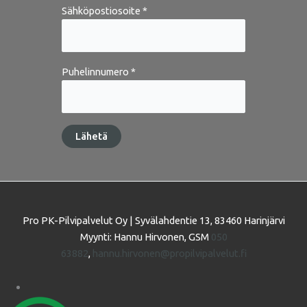
Sähköpostiosoite *
Puhelinnumero *
Pro PK-Pilvipalvelut Oy | Syvälahdentie 13, 83460 Harinjärvi
Myynti: Hannu Hirvonen, GSM
050
63882
,
hannu.hirvonen@propilvipalvelut.fi