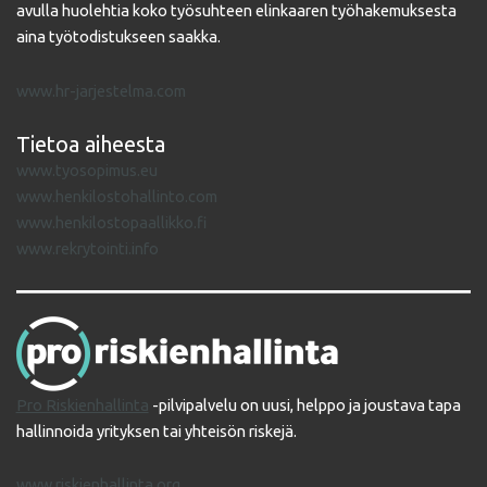
avulla huolehtia koko työsuhteen elinkaaren työhakemuksesta
aina työtodistukseen saakka.
www.hr-jarjestelma.com
Tietoa aiheesta
www.tyosopimus.eu
www.henkilostohallinto.com
www.henkilostopaallikko.fi
www.rekrytointi.info
Pro Riskienhallinta
-pilvipalvelu on uusi, helppo ja joustava tapa
hallinnoida yrityksen tai yhteisön riskejä.
www.riskienhallinta.org