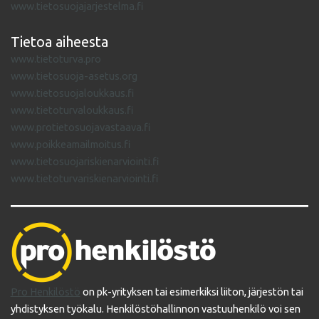
www.tietosuojajarjestelma.fi
Tietoa aiheesta
www.tietoturva.pro
www.tietosuoja-asetus.org
www.tietosuojaloukkaus.fi
www.tietoturvaloukkaus.fi
www.protietosuojavastaava.fi
www.poikkeamailmoitus.fi
www.tietosuojariskienarviointi.fi
www.tietoturvariskienarviointi.fi
Pro Henkilöstö
on pk-yrityksen tai esimerkiksi liiton, järjestön tai
yhdistyksen työkalu. Henkilöstöhallinnon vastuuhenkilö voi sen