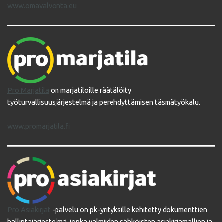
www.omavalvonta.eu
Pro Marjatila
on marjatiloille räätälöity
työturvallisuusjärjestelmä ja perehdyttämisen täsmätyökalu.
www.promarjatila.fi
Pro Asiakirjat
-palvelu on pk-yrityksille kehitetty dokumenttien
hallintajärjestelmä, jonka valmiiden sähköisten asiakirjamallien ja