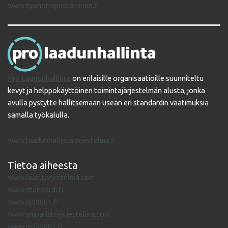
www.tyohonopastaminen.fi
Pro Laadunhallinta
on erilaisille organisaatioille suunniteltu
kevyt ja helppokäyttöinen toimintajärjestelmän alusta, jonka
avulla pystytte hallitsemaan usean eri standardin vaatimuksia
samalla työkalulla.
www.laadunhallintajarjestelma.fi
Tietoa aiheesta
www.laatujarjestelma.com
www.standardi.fi
www.iso9001.fi
www.ymparistojarjestelma.com
www.iso45001.fi