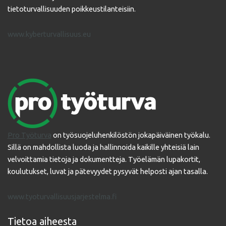
tietoturvallisuuden poikkeustilanteisiin.
www.kyberturvallisuus.eu
Pro Työturva
on työsuojeluhenkilöstön jokapäiväinen työkalu.
Sillä on mahdollista luoda ja hallinnoida kaikille yhteisiä lain
velvoittamia tietoja ja dokumentteja. Työelämän lupakortit,
koulutukset, luvat ja pätevyydet pysyvät helposti ajan tasalla.
www.tyoturvallisuusjarjestelma.fi
Tietoa aiheesta