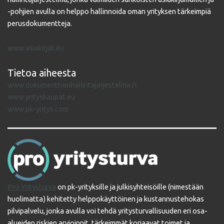
-pohjien avulla on helppo hallinnoida oman yrityksen tärkeimpiä
perusdokumentteja.
www.asiakirjat.eu
Tietoa aiheesta
www.dokumenttienhallintajarjestelma.fi
www.yrityskaupat.eu
www.pk-yritys.com
Pro Yritysturva
on pk-yrityksille ja julkisyhteisöille (nimestään
huolimatta) kehitetty helppokäyttöinen ja kustannustehokas
pilvipalvelu, jonka avulla voi tehdä yritysturvallisuuden eri osa-
alueiden riskien arvioinnit, tärkeimmät korjaavat toimet ja