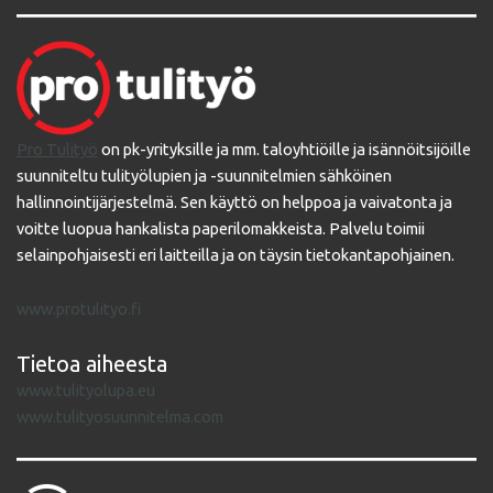
Pro Tulityö
on pk-yrityksille ja mm. taloyhtiöille ja isännöitsijöille
suunniteltu tulityölupien ja -suunnitelmien sähköinen
hallinnointijärjestelmä. Sen käyttö on helppoa ja vaivatonta ja
voitte luopua hankalista paperilomakkeista. Palvelu toimii
selainpohjaisesti eri laitteilla ja on täysin tietokantapohjainen.
www.protulityo.fi
Tietoa aiheesta
www.tulityolupa.eu
www.tulityosuunnitelma.com