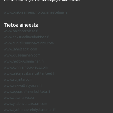
www.poikkeamienilmoitusjarjestelma.fi
Tietoa aiheesta
www.hairintatoissa.fi
www.seksuaalinenhairinta.fi
www.turvallisuushavainto.com
www.laheltapiti.com
www.kiusaaminen.com
www.nettikiusaaminen.fi
www.kunnianloukkaus.com
www.uhkajavakivaltatilanteet.fi
www.syrjinta.com
www.vakivaltatyossa.fi
www.epaasiallinenkohtelu.fi
www.tasa-arvo.eu
www.yhdenvertaisuus.com
www.tyohonperehdyttaminen.fi