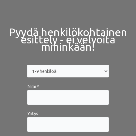
Pyydä henkilökohtainen
esittely - ei velvoita
mihinkään!
Nimi *
Yritys