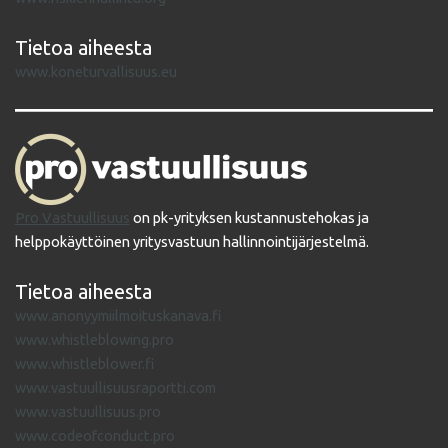
Tietoa aiheesta
www.koneturvallisuus.eu
Pro Vastuullisuus
on pk-yrityksen kustannustehokas ja
helppokäyttöinen yritysvastuun hallinnointijärjestelmä.
Tietoa aiheesta
www.anonyymiilmoituskanava.fi
www.whistleblowing.pro
www.whistleblower.fi
www.vastuullisuusraportti.com
www.vastuullisuus.pro
www.codeofconduct.pro