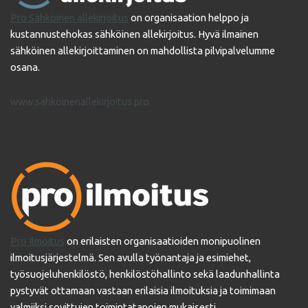
Pro Sähköinen allekirjoitus
on organisaation helppo ja
kustannustehokas sähköinen allekirjoitus. Hyvä ilmainen
sähköinen allekirjoittaminen on mahdollista pilvipalvelumme
osana.
www.sahkoinenallekirjoitus.pro
Pro Ilmoitus
on erilaisten organisaatioiden monipuolinen
ilmoitusjärjestelmä. Sen avulla työnantaja ja esimiehet,
työsuojeluhenkilöstö, henkilöstöhallinto sekä laadunhallinta
pystyvät ottamaan vastaan erilaisia ilmoituksia ja toimimaan
valmiiksi sovittujen toimintatapojen mukaisesti.