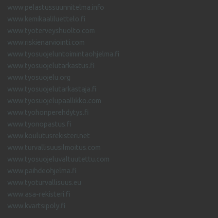
www.pelastussuunnitelma.info
www.kemikaaliluettelo.fi
www.tyoterveyshuolto.com
www.riskienarviointi.com
www.tyosuojeluntoimintaohjelma.fi
www.tyosuojelutarkastus.fi
www.tyosuojelu.org
www.tyosuojelutarkastaja.fi
www.tyosuojelupaallikko.com
www.tyohonperehdytys.fi
www.tyonopastus.fi
www.koulutusrekisteri.net
www.turvallisuusilmoitus.com
www.tyosuojeluvaltuutettu.com
www.paihdeohjelma.fi
www.tyoturvallisuus.eu
www.asa-rekisteri.fi
www.kvartsipoly.fi