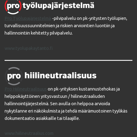
Pro Työlupajärjestelmä
-pilvipalvelu on pk-yritysten työlupien,
turvallisuussuunnitelmien ja riskien arviointien luontiin ja
hallinnointiin kehitetty pilvipalvelu.
www.tyolupakaytanto.fi
Pro Hiilineutraalisuus
on pk-yrityksen kustannustehokas ja
helppokäyttöinen yritysvastuun / hiilineutraaliuden
hallinnointijärjestelmä. Sen avulla on helppoa arvioida
nykytilanne eri näkökulmista ja tehdä määrämuotoinen tyylikäs
dokumentaatio asiakkaille tai tilaajille.
www.hiilineutraalius.com