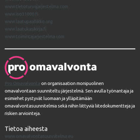
www.tietoturvajarjestelma.com
www.iso31000.fi
www.laatupaallikko.org
www.laatukasikirja.fi
www.toimintajarjestelma.com
Pro Omavalvonta
on organisaation monipuolinen
omavalvontaan suunniteltu järjestelmä. Sen avulla työnantaja ja
esimiehet pystyvät luomaan ja ylläpitämään
omavalvontasuunnitelmia sekä niihin liittyviä liitedokumentteja ja
riskien arviointeja.
Tietoa aiheesta
www.omavalvontasuunnitelma.eu