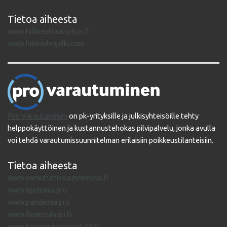
Tietoa aiheesta
www.hiilineutraaliyritys.fi
www.hiilikadenjalki.com
Pro Varautuminen
on pk-yrityksille ja julkisyhteisöille tehty
helppokäyttöinen ja kustannustehokas pilvipalvelu, jonka avulla
voi tehdä varautumissuunnitelman erilaisiin poikkeustilanteisiin.
Tietoa aiheesta
www.varautumissuunnitelma.fi
www.epidemia.pro
www.pandemia.pro
www.finanssikriisi.fi
www.koronaviruscovid-19.fi