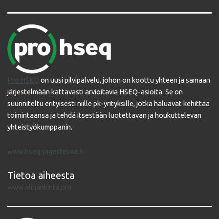
Pro HSEQ
on uusi pilvipalvelu, johon on koottu yhteen ja samaan
järjestelmään kattavasti arvioitavia HSEQ-asioita. Se on
suunniteltu erityisesti niille pk-yrityksille, jotka haluavat kehittää
toimintaansa ja tehdä itsestään luotettavan ja houkuttelevan
yhteistyökumppanin.
www.hseq-jarjestelma.fi
Tietoa aiheesta
www.alihankinta.pro