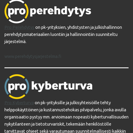
Pro Perehdytys
on pk-yrityksien, yhdistysten ja julkishallinnon
perehdytysmateriaalien luontiin ja hallinnointiin suunniteltu
järjestelmä.
www.perehdytysjarjestelma.fi
Pro Kyberturva
on pk-yrityksille ja julkisyhteisöille tehty
helppokäyttöinen ja kustannustehokas pilvipalvelu, jonka avulla
organisaatio pystyy mm. arvioimaan nopeasti kyberturvallisuuden
nykytilanteen ja tietoturvariskit, tekemään henkilöstölle
tarvittavat ohjeet sekä varautumaan suunnitelmallisesti kaikkiin