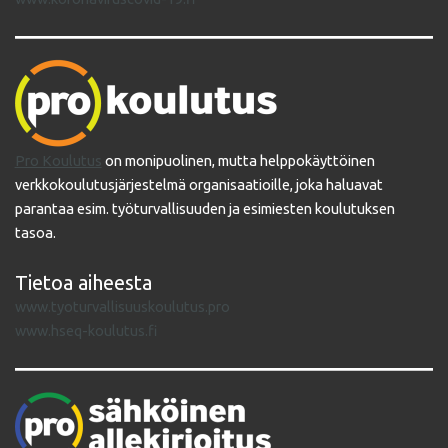
Pro Koulutus
on monipuolinen, mutta helppokäyttöinen
verkkokoulutusjärjestelmä organisaatioille, joka haluavat
parantaa esim. työturvallisuuden ja esimiesten koulutuksen
tasoa.
Tietoa aiheesta
www.tyoturvallisuuskoulutus.pro
www.hseq-koulutus.fi