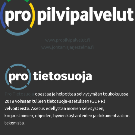
www.propilvipalvelut.fi
www.johtamisjarjestelma.fi
Pro Tietosuoja
opastaa ja helpottaa selviytymään toukokuussa
2018 voimaan tulleen tietosuoja-asetuksen (GDPR)
velvoitteista. Asetus edellyttää monien selvitysten,
korjaustoimien, ohjeiden, hyvien käytänteiden ja dokumentaation
tekemistä.