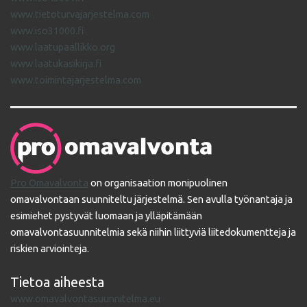
www.tietoturvajarjestelma.com
www.iso31000.fi
www.laatupaallikko.org
www.laatukasikirja.fi
www.toimintajarjestelma.com
Pro Omavalvonta
on organisaation monipuolinen
omavalvontaan suunniteltu järjestelmä. Sen avulla työnantaja ja
esimiehet pystyvät luomaan ja ylläpitämään
omavalvontasuunnitelmia sekä niihin liittyviä liitedokumentteja ja
riskien arviointeja.
Tietoa aiheesta
www.omavalvontasuunnitelma.eu