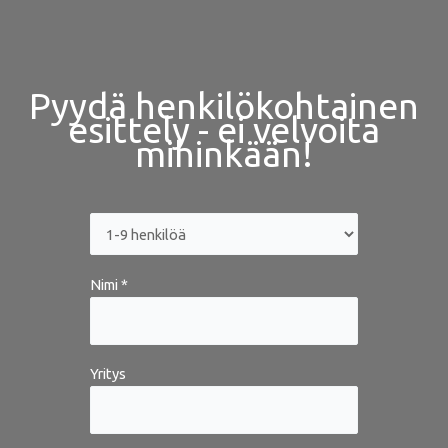
Pyydä henkilökohtainen
esittely - ei velvoita
mihinkään!
Nimi *
Yritys