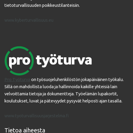
tietoturvallisuuden poikkeustilanteisiin.
www.kyberturvallisuus.eu
Pro Työturva
on työsuojeluhenkilöstön jokapäiväinen työkalu.
Sillä on mahdollista luoda ja hallinnoida kaikille yhteisiä lain
velvoittamia tietoja ja dokumentteja. Työelämän lupakortit,
koulutukset, luvat ja pätevyydet pysyvät helposti ajan tasalla.
www.tyoturvallisuusjarjestelma.fi
Tietoa aiheesta