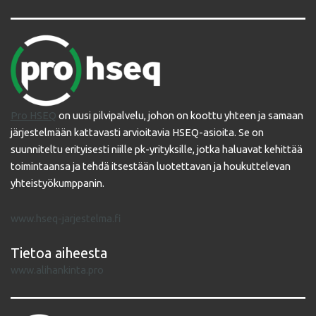
Pro HSEQ
on uusi pilvipalvelu, johon on koottu yhteen ja samaan
järjestelmään kattavasti arvioitavia HSEQ-asioita. Se on
suunniteltu erityisesti niille pk-yrityksille, jotka haluavat kehittää
toimintaansa ja tehdä itsestään luotettavan ja houkuttelevan
yhteistyökumppanin.
www.hseq-jarjestelma.fi
Tietoa aiheesta
www.alihankinta.pro