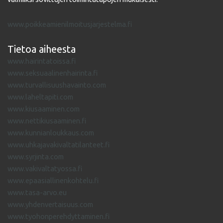
www.poikkeamienilmoitusjarjestelma.fi
Tietoa aiheesta
www.hairintatoissa.fi
www.seksuaalinenhairinta.fi
www.turvallisuushavainto.com
www.laheltapiti.com
www.kiusaaminen.com
www.nettikiusaaminen.fi
www.kunnianloukkaus.com
www.uhkajavakivaltatilanteet.fi
www.syrjinta.com
www.vakivaltatyossa.fi
www.epaasiallinenkohtelu.fi
www.tasa-arvo.eu
www.yhdenvertaisuus.com
www.tyohonperehdyttaminen.fi