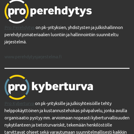
Pro Perehdytys
on pk-yrityksien, yhdistysten ja julkishallinnon
perehdytysmateriaalien luontiin ja hallinnointiin suunniteltu
järjestelmä.
www.perehdytysjarjestelma.fi
Pro Kyberturva
on pk-yrityksille ja julkisyhteisöille tehty
helppokäyttöinen ja kustannustehokas pilvipalvelu, jonka avulla
organisaatio pystyy mm. arvioimaan nopeasti kyberturvallisuuden
nykytilanteen ja tietoturvariskit, tekemään henkilöstölle
tarvittavat ohjeet sekä varautumaan suunnitelmallisesti kaikkiin