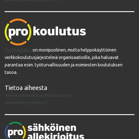
Pro Koulutus
on monipuolinen, mutta helppokäyttöinen
verkkokoulutusjärjestelmä organisaatioille, joka haluavat
parantaa esim. työturvallisuuden ja esimiesten koulutuksen
tasoa.
Tietoa aiheesta
www.tyoturvallisuuskoulutus.pro
www.hseq-koulutus.fi