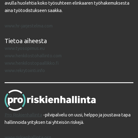
avulla huolehtia koko työsuhteen elinkaaren työhakemuksesta
aina työtodistukseen saakka.
www.hr-jarjestelma.com
Tietoa aiheesta
www.tyosopimus.eu
www.henkilostohallinto.com
www.henkilostopaallikko.fi
www.rekrytointi.info
Pro Riskienhallinta
-pilvipalvelu on uusi, helppo ja joustava tapa
hallinnoida yrityksen tai yhteisön riskejä.
www.riskienhallinta.org