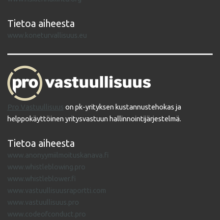
Tietoa aiheesta
www.koneturvallisuus.eu
Pro Vastuullisuus
on pk-yrityksen kustannustehokas ja
helppokäyttöinen yritysvastuun hallinnointijärjestelmä.
Tietoa aiheesta
www.anonyymiilmoituskanava.fi
www.whistleblowing.pro
www.whistleblower.fi
www.vastuullisuusraportti.com
www.vastuullisuus.pro
www.codeofconduct.pro