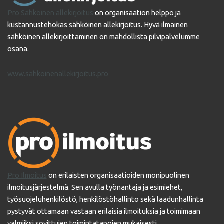
Pro Sähköinen allekirjoitus
on organisaation helppo ja
kustannustehokas sähköinen allekirjoitus. Hyvä ilmainen
sähköinen allekirjoittaminen on mahdollista pilvipalvelumme
osana.
www.sahkoinenallekirjoitus.pro
Pro Ilmoitus
on erilaisten organisaatioiden monipuolinen
ilmoitusjärjestelmä. Sen avulla työnantaja ja esimiehet,
työsuojeluhenkilöstö, henkilöstöhallinto sekä laadunhallinta
pystyvät ottamaan vastaan erilaisia ilmoituksia ja toimimaan
valmiiksi sovittujen toimintatapojen mukaisesti.