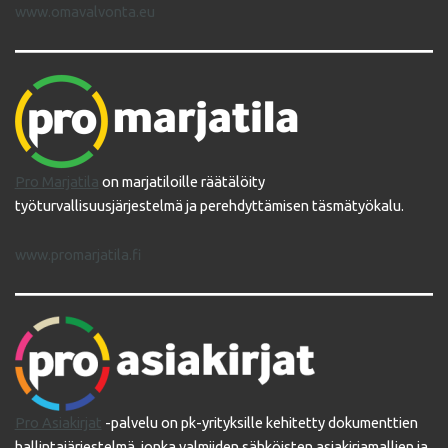
www.omavalvonta.eu
Pro Marjatila
on marjatiloille räätälöity
työturvallisuusjärjestelmä ja perehdyttämisen täsmätyökalu.
www.promarjatila.fi
Pro Asiakirjat
-palvelu on pk-yrityksille kehitetty dokumenttien
hallintajärjestelmä, jonka valmiiden sähköisten asiakirjamallien ja