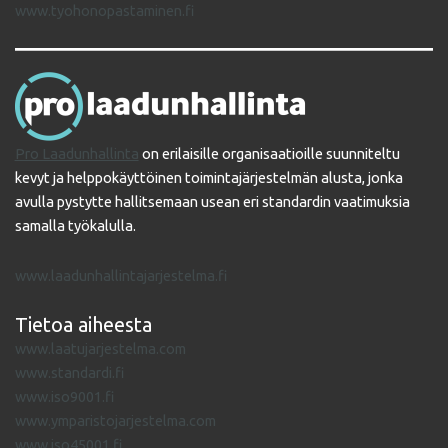
www.tyohonopastaminen.fi
Pro Laadunhallinta
on erilaisille organisaatioille suunniteltu
kevyt ja helppokäyttöinen toimintajärjestelmän alusta, jonka
avulla pystytte hallitsemaan usean eri standardin vaatimuksia
samalla työkalulla.
www.laadunhallintajarjestelma.fi
Tietoa aiheesta
www.laatujarjestelma.com
www.standardi.fi
www.iso9001.fi
www.ymparistojarjestelma.com
www.iso45001.fi