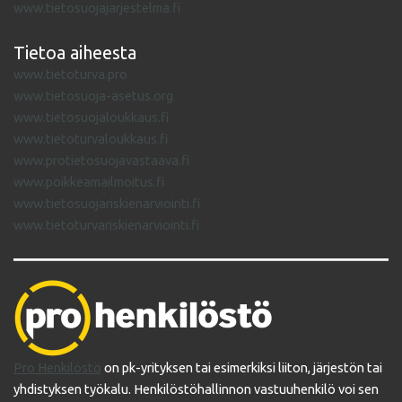
www.tietosuojajarjestelma.fi
Tietoa aiheesta
www.tietoturva.pro
www.tietosuoja-asetus.org
www.tietosuojaloukkaus.fi
www.tietoturvaloukkaus.fi
www.protietosuojavastaava.fi
www.poikkeamailmoitus.fi
www.tietosuojariskienarviointi.fi
www.tietoturvariskienarviointi.fi
Pro Henkilöstö
on pk-yrityksen tai esimerkiksi liiton, järjestön tai
yhdistyksen työkalu. Henkilöstöhallinnon vastuuhenkilö voi sen