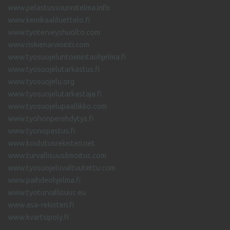
www.pelastussuunnitelma.info
www.kemikaaliluettelo.fi
www.tyoterveyshuolto.com
www.riskienarviointi.com
www.tyosuojeluntoimintaohjelma.fi
www.tyosuojelutarkastus.fi
www.tyosuojelu.org
www.tyosuojelutarkastaja.fi
www.tyosuojelupaallikko.com
www.tyohonperehdytys.fi
www.tyonopastus.fi
www.koulutusrekisteri.net
www.turvallisuusilmoitus.com
www.tyosuojeluvaltuutettu.com
www.paihdeohjelma.fi
www.tyoturvallisuus.eu
www.asa-rekisteri.fi
www.kvartsipoly.fi