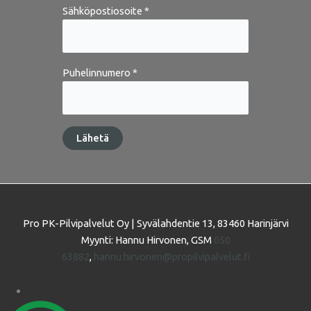
Sähköpostiosoite *
Puhelinnumero *
Pro PK-Pilvipalvelut Oy | Syvälahdentie 13, 83460 Harinjärvi
Myynti: Hannu Hirvonen, GSM
050
63882
,
hannu.hirvonen@propilvipalvelut.fi