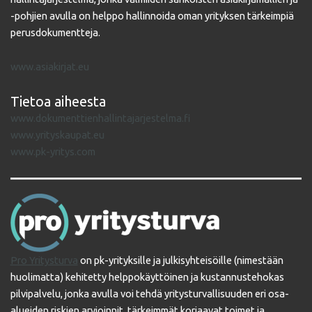
-pohjien avulla on helppo hallinnoida oman yrityksen tärkeimpiä
perusdokumentteja.
www.asiakirjat.eu
Tietoa aiheesta
www.dokumenttienhallintajarjestelma.fi
www.yrityskaupat.eu
www.pk-yritys.com
Pro Yritysturva
on pk-yrityksille ja julkisyhteisöille (nimestään
huolimatta) kehitetty helppokäyttöinen ja kustannustehokas
pilvipalvelu, jonka avulla voi tehdä yritysturvallisuuden eri osa-
alueiden riskien arvioinnit, tärkeimmät korjaavat toimet ja