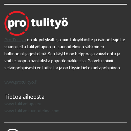
Pro Tulityö
on pk-yrityksille ja mm. taloyhtiöille ja isännöitsijöille
suunniteltu tulityölupien ja -suunnitelmien sähköinen
hallinnointijärjestelmä. Sen käyttö on helppoa ja vaivatonta ja
voitte luopua hankalista paperilomakkeista. Palvelu toimii
selainpohjaisesti eri laitteilla ja on täysin tietokantapohjainen.
www.protulityo.fi
Tietoa aiheesta
www.tulityolupa.eu
www.tulityosuunnitelma.com