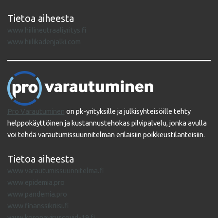
Tietoa aiheesta
www.hiilineutraaliyritys.fi
www.hiilikadenjalki.com
Pro Varautuminen
on pk-yrityksille ja julkisyhteisöille tehty
helppokäyttöinen ja kustannustehokas pilvipalvelu, jonka avulla
voi tehdä varautumissuunnitelman erilaisiin poikkeustilanteisiin.
Tietoa aiheesta
www.varautumissuunnitelma.fi
www.epidemia.pro
www.pandemia.pro
www.finanssikriisi.fi
www.koronaviruscovid-19.fi