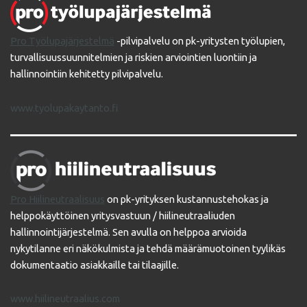
Pro Työlupajärjestelmä
-pilvipalvelu on pk-yritysten työlupien,
turvallisuussuunnitelmien ja riskien arviointien luontiin ja
hallinnointiin kehitetty pilvipalvelu.
www.tyolupakaytanto.fi
Pro Hiilineutraalisuus
on pk-yrityksen kustannustehokas ja
helppokäyttöinen yritysvastuun / hiilineutraaliuden
hallinnointijärjestelmä. Sen avulla on helppoa arvioida
nykytilanne eri näkökulmista ja tehdä määrämuotoinen tyylikäs
dokumentaatio asiakkaille tai tilaajille.
www.hiilineutraalius.com