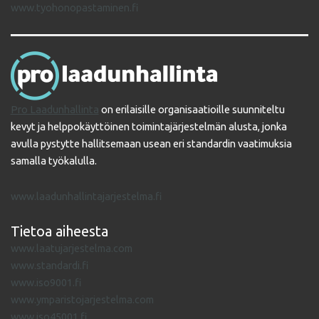
www.tyohonopastaminen.fi
Pro Laadunhallinta
on erilaisille organisaatioille suunniteltu
kevyt ja helppokäyttöinen toimintajärjestelmän alusta, jonka
avulla pystytte hallitsemaan usean eri standardin vaatimuksia
samalla työkalulla.
www.laadunhallintajarjestelma.fi
Tietoa aiheesta
www.laatujarjestelma.com
www.standardi.fi
www.iso9001.fi
www.ymparistojarjestelma.com
www.iso45001.fi