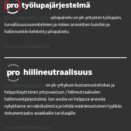
Pro Työlupajärjestelmä
-pilvipalvelu on pk-yritysten työlupien,
turvallisuussuunnitelmien ja riskien arviointien luontiin ja
hallinnointiin kehitetty pilvipalvelu.
www.tyolupakaytanto.fi
Pro Hiilineutraalisuus
on pk-yrityksen kustannustehokas ja
helppokäyttöinen yritysvastuun / hiilineutraaliuden
hallinnointijärjestelmä. Sen avulla on helppoa arvioida
nykytilanne eri näkökulmista ja tehdä määrämuotoinen tyylikäs
dokumentaatio asiakkaille tai tilaajille.
www.hiilineutraalius.com