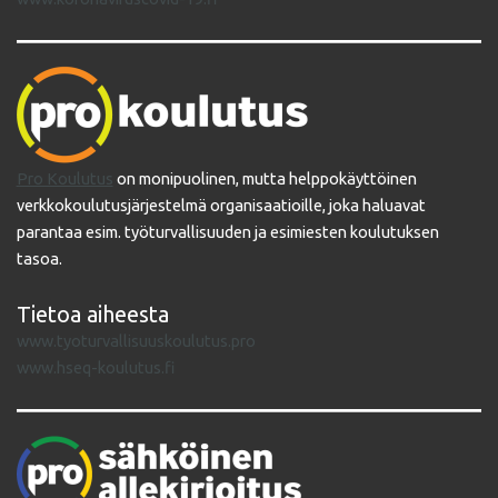
Pro Koulutus
on monipuolinen, mutta helppokäyttöinen
verkkokoulutusjärjestelmä organisaatioille, joka haluavat
parantaa esim. työturvallisuuden ja esimiesten koulutuksen
tasoa.
Tietoa aiheesta
www.tyoturvallisuuskoulutus.pro
www.hseq-koulutus.fi