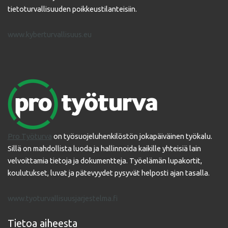
tietoturvallisuuden poikkeustilanteisiin.
www.kyberturvallisuus.eu
Pro Työturva
on työsuojeluhenkilöstön jokapäiväinen työkalu.
Sillä on mahdollista luoda ja hallinnoida kaikille yhteisiä lain
velvoittamia tietoja ja dokumentteja. Työelämän lupakortit,
koulutukset, luvat ja pätevyydet pysyvät helposti ajan tasalla.
www.tyoturvallisuusjarjestelma.fi
Tietoa aiheesta