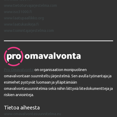
www.tietoturvajarjestelma.com
www.iso31000.fi
www.laatupaallikko.org
www.laatukasikirja.fi
www.toimintajarjestelma.com
Pro Omavalvonta
on organisaation monipuolinen
omavalvontaan suunniteltu järjestelmä. Sen avulla työnantaja ja
esimiehet pystyvät luomaan ja ylläpitämään
omavalvontasuunnitelmia sekä niihin liittyviä liitedokumentteja ja
riskien arviointeja.
Tietoa aiheesta
www.omavalvontasuunnitelma.eu