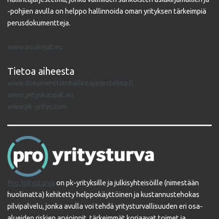
-pohjien avulla on helppo hallinnoida oman yrityksen tärkeimpiä
perusdokumentteja.
www.asiakirjat.eu
Tietoa aiheesta
www.dokumenttienhallintajarjestelma.fi
www.yrityskaupat.eu
www.pk-yritys.com
Pro Yritysturva
on pk-yrityksille ja julkisyhteisöille (nimestään
huolimatta) kehitetty helppokäyttöinen ja kustannustehokas
pilvipalvelu, jonka avulla voi tehdä yritysturvallisuuden eri osa-
alueiden riskien arvioinnit, tärkeimmät korjaavat toimet ja