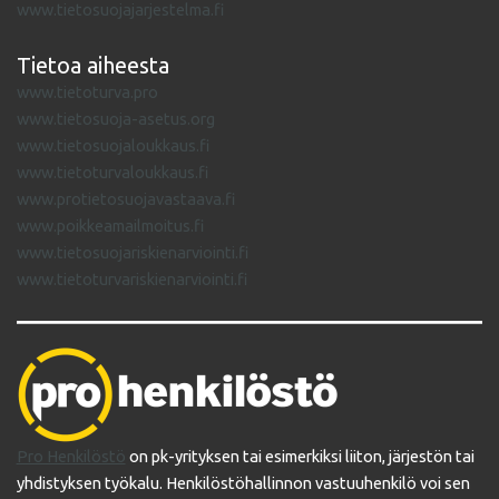
www.tietosuojajarjestelma.fi
Tietoa aiheesta
www.tietoturva.pro
www.tietosuoja-asetus.org
www.tietosuojaloukkaus.fi
www.tietoturvaloukkaus.fi
www.protietosuojavastaava.fi
www.poikkeamailmoitus.fi
www.tietosuojariskienarviointi.fi
www.tietoturvariskienarviointi.fi
Pro Henkilöstö
on pk-yrityksen tai esimerkiksi liiton, järjestön tai
yhdistyksen työkalu. Henkilöstöhallinnon vastuuhenkilö voi sen