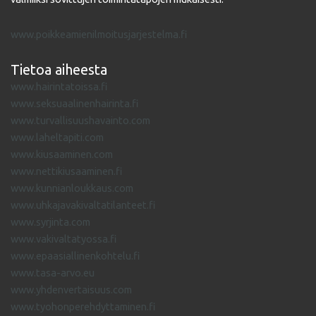
www.poikkeamienilmoitusjarjestelma.fi
Tietoa aiheesta
www.hairintatoissa.fi
www.seksuaalinenhairinta.fi
www.turvallisuushavainto.com
www.laheltapiti.com
www.kiusaaminen.com
www.nettikiusaaminen.fi
www.kunnianloukkaus.com
www.uhkajavakivaltatilanteet.fi
www.syrjinta.com
www.vakivaltatyossa.fi
www.epaasiallinenkohtelu.fi
www.tasa-arvo.eu
www.yhdenvertaisuus.com
www.tyohonperehdyttaminen.fi