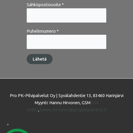
Sähköpostiosoite *
Puhelinnumero *
Pro PK-Pilvipalvelut Oy | Syvälahdentie 13, 83460 Harinjärvi
Myynti: Hannu Hirvonen, GSM
050
63882
,
hannu.hirvonen@propilvipalvelut.fi