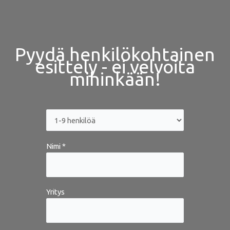
Pyydä henkilökohtainen
esittely - ei velvoita
mihinkään!
Nimi *
Yritys