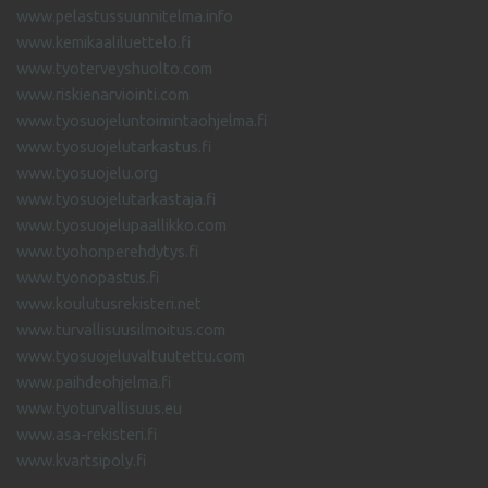
www.pelastussuunnitelma.info
www.kemikaaliluettelo.fi
www.tyoterveyshuolto.com
www.riskienarviointi.com
www.tyosuojeluntoimintaohjelma.fi
www.tyosuojelutarkastus.fi
www.tyosuojelu.org
www.tyosuojelutarkastaja.fi
www.tyosuojelupaallikko.com
www.tyohonperehdytys.fi
www.tyonopastus.fi
www.koulutusrekisteri.net
www.turvallisuusilmoitus.com
www.tyosuojeluvaltuutettu.com
www.paihdeohjelma.fi
www.tyoturvallisuus.eu
www.asa-rekisteri.fi
www.kvartsipoly.fi