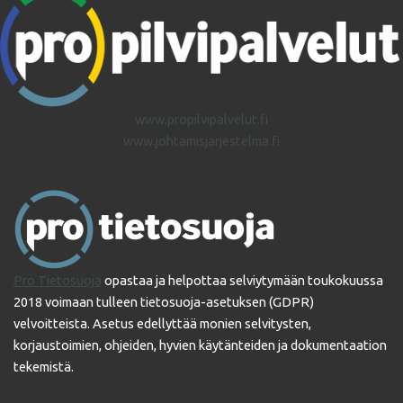
www.propilvipalvelut.fi
www.johtamisjarjestelma.fi
Pro Tietosuoja
opastaa ja helpottaa selviytymään toukokuussa
2018 voimaan tulleen tietosuoja-asetuksen (GDPR)
velvoitteista. Asetus edellyttää monien selvitysten,
korjaustoimien, ohjeiden, hyvien käytänteiden ja dokumentaation
tekemistä.