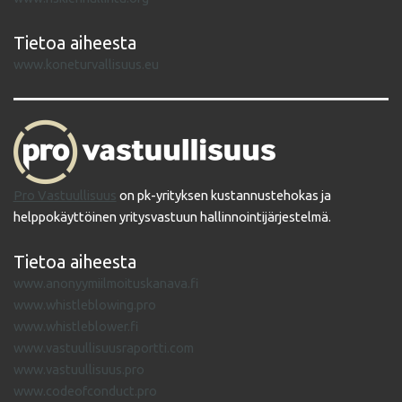
Tietoa aiheesta
www.koneturvallisuus.eu
Pro Vastuullisuus
on pk-yrityksen kustannustehokas ja
helppokäyttöinen yritysvastuun hallinnointijärjestelmä.
Tietoa aiheesta
www.anonyymiilmoituskanava.fi
www.whistleblowing.pro
www.whistleblower.fi
www.vastuullisuusraportti.com
www.vastuullisuus.pro
www.codeofconduct.pro