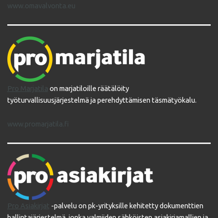
www.omavalvonta.eu
Pro Marjatila
on marjatiloille räätälöity
työturvallisuusjärjestelmä ja perehdyttämisen täsmätyökalu.
www.promarjatila.fi
Pro Asiakirjat
-palvelu on pk-yrityksille kehitetty dokumenttien
hallintajärjestelmä, jonka valmiiden sähköisten asiakirjamallien ja