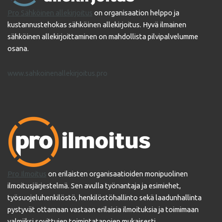
Pro Sähköinen allekirjoitus
on organisaation helppo ja
kustannustehokas sähköinen allekirjoitus. Hyvä ilmainen
sähköinen allekirjoittaminen on mahdollista pilvipalvelumme
osana.
www.sahkoinenallekirjoitus.pro
Pro Ilmoitus
on erilaisten organisaatioiden monipuolinen
ilmoitusjärjestelmä. Sen avulla työnantaja ja esimiehet,
työsuojeluhenkilöstö, henkilöstöhallinto sekä laadunhallinta
pystyvät ottamaan vastaan erilaisia ilmoituksia ja toimimaan
valmiiksi sovittujen toimintatapojen mukaisesti.