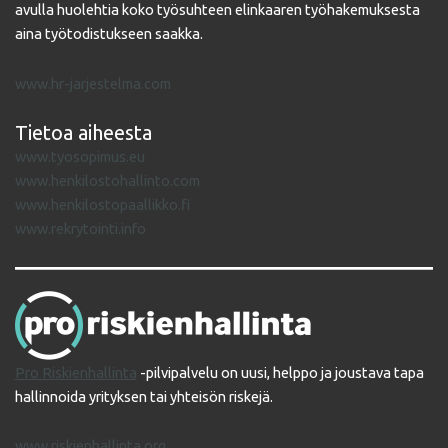
avulla huolehtia koko työsuhteen elinkaaren työhakemuksesta
aina työtodistukseen saakka.
www.hr-jarjestelma.com
Tietoa aiheesta
www.tyosopimus.eu
www.henkilostohallinto.com
www.henkilostopaallikko.fi
www.rekrytointi.info
Pro Riskienhallinta
-pilvipalvelu on uusi, helppo ja joustava tapa
hallinnoida yrityksen tai yhteisön riskejä.
www.riskienhallinta.org