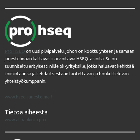
Pro HSEQ
on uusi pilvipalvelu, johon on koottu yhteen ja samaan
järjestelmään kattavasti arvioitavia HSEQ-asioita. Se on
suunniteltu erityisesti niille pk-yrityksille, jotka haluavat kehittää
toimintaansa ja tehdä itsestään luotettavan ja houkuttelevan
yhteistyökumppanin.
www.hseq-jarjestelma.fi
Tietoa aiheesta
www.alihankinta.pro