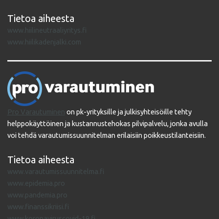
Tietoa aiheesta
www.hiilineutraaliyritys.fi
www.hiilikadenjalki.com
Pro Varautuminen
on pk-yrityksille ja julkisyhteisöille tehty
helppokäyttöinen ja kustannustehokas pilvipalvelu, jonka avulla
voi tehdä varautumissuunnitelman erilaisiin poikkeustilanteisiin.
Tietoa aiheesta
www.varautumissuunnitelma.fi
www.epidemia.pro
www.pandemia.pro
www.finanssikriisi.fi
www.koronaviruscovid-19.fi