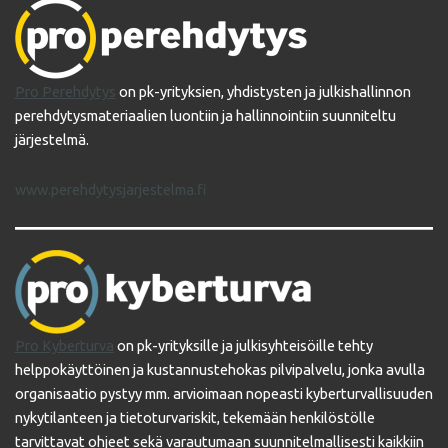
Pro Perehdytys
on pk-yrityksien, yhdistysten ja julkishallinnon
perehdytysmateriaalien luontiin ja hallinnointiin suunniteltu
järjestelmä.
www.perehdytysjarjestelma.fi
Pro Kyberturva
on pk-yrityksille ja julkisyhteisöille tehty
helppokäyttöinen ja kustannustehokas pilvipalvelu, jonka avulla
organisaatio pystyy mm. arvioimaan nopeasti kyberturvallisuuden
nykytilanteen ja tietoturvariskit, tekemään henkilöstölle
tarvittavat ohjeet sekä varautumaan suunnitelmallisesti kaikkiin