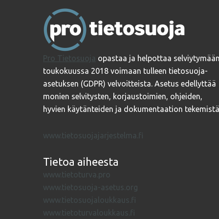
Pro Tietosuoja
opastaa ja helpottaa selviytymää
toukokuussa 2018 voimaan tulleen tietosuoja-
asetuksen (GDPR) velvoitteista. Asetus edellyttää
monien selvitysten, korjaustoimien, ohjeiden,
hyvien käytänteiden ja dokumentaation tekemistä
www.tietosuojajarjestelma.fi
Tietoa aiheesta
www.tietoturva.pro
www.tietosuoja-asetus.org
www.tietosuojaloukkaus.fi
www.tietoturvaloukkaus.fi