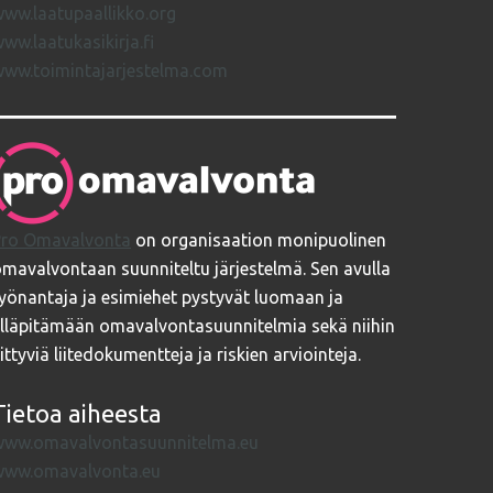
ww.laatupaallikko.org
ww.laatukasikirja.fi
ww.toimintajarjestelma.com
Pro Omavalvonta
on organisaation monipuolinen
mavalvontaan suunniteltu järjestelmä. Sen avulla
yönantaja ja esimiehet pystyvät luomaan ja
lläpitämään omavalvontasuunnitelmia sekä niihin
iittyviä liitedokumentteja ja riskien arviointeja.
Tietoa aiheesta
www.omavalvontasuunnitelma.eu
www.omavalvonta.eu