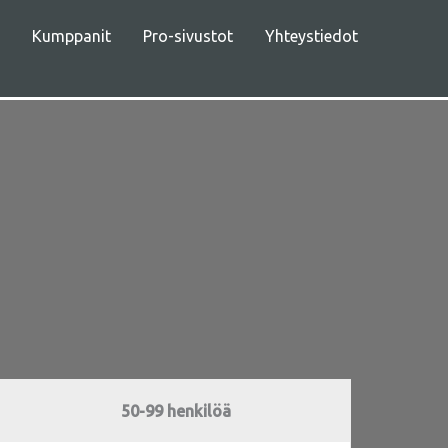
Kumppanit
Pro-sivustot
Yhteystiedot
50-99 henkilöä