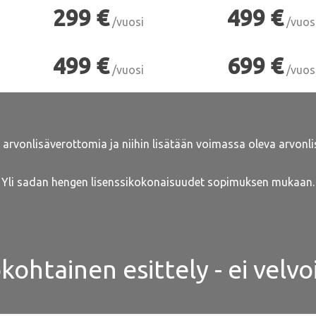
299 €
499 €
/vuosi
/vuos
499 €
699 €
/vuosi
/vuos
 arvonlisäverottomia ja niihin lisätään voimassa oleva arvonl
Yli sadan hengen lisenssikokonaisuudet sopimuksen mukaan.
ohtainen esittely - ei velvo