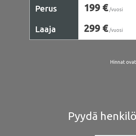
199 €
Perus
/vuosi
299 €
Laaja
/vuosi
Hinnat ovat
Pyydä henkilök