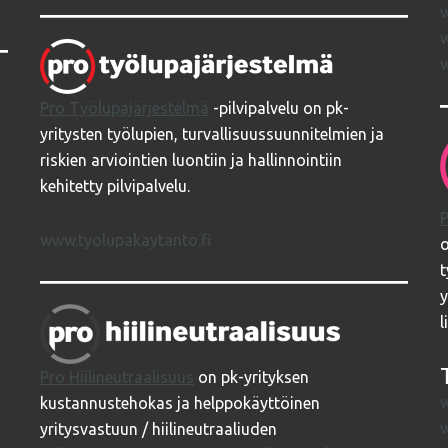
w
w
w
Pro Työlupajärjestelmä
-pilvipalvelu on pk-
yritysten työlupien, turvallisuussuunnitelmien ja
riskien arviointien luontiin ja hallinnointiin
kehitetty pilvipalvelu.
www.tyolupakaytanto.fi
o
t
y
l
Pro Hiilineutraalisuus
on pk-yrityksen
kustannustehokas ja helppokäyttöinen
yritysvastuun / hiilineutraaliuden