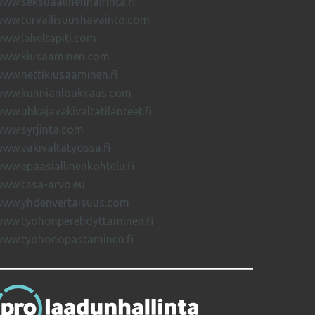
ww.seksuaalinenhairinta.fi
ww.turvallisuushavainto.com
ww.laheltapiti.com
www.kiusaaminen.com
ww.nettikiusaaminen.fi
www.kunnianloukkaus.com
ww.uhkajavakivaltatilanteet.fi
ww.syrjinta.com
ww.vakivaltatyossa.fi
ww.epaasiallinenkohtelu.fi
www.tasa-arvo.eu
www.yhdenvertaisuus.com
www.tyohonperehdyttaminen.fi
www.tyohonopastaminen.fi