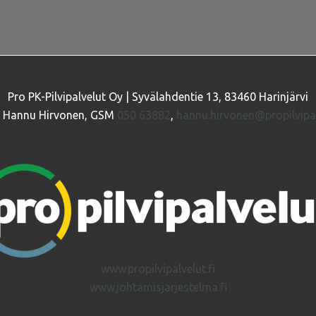
Pro PK-Pilvipalvelut Oy | Syvälahdentie 13, 83460 Harinjärvi
: Hannu Hirvonen, GSM
050 63882
,
hannu.hirvonen@propilvipal
www.propilvipalvelut.fi
www.johtamisjarjestelma.fi