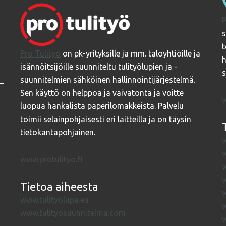
P
s
t
Pro Tulityö
on pk-yrityksille ja mm. taloyhtiöille ja
h
isännöitsijöille suunniteltu tulityölupien ja -
s
suunnitelmien sähköinen hallinnointijärjestelmä.
Sen käyttö on helppoa ja vaivatonta ja voitte
w
luopua hankalista paperilomakkeista. Palvelu
toimii selainpohjaisesti eri laitteilla ja on täysin
tietokantapohjainen.
w
w
www.protulityo.fi
w
Tietoa aiheesta
w
www.tulityolupa.eu
w
www.tulityosuunnitelma.com
w