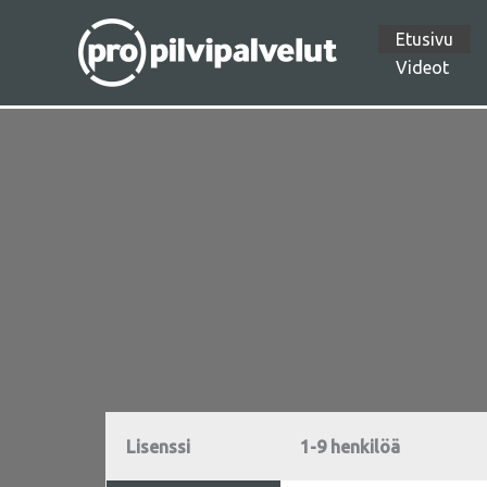
Skip
Etusivu
Registration has been
to
Videot
disabled.
content
Lisenssi
1-9 henkilöä