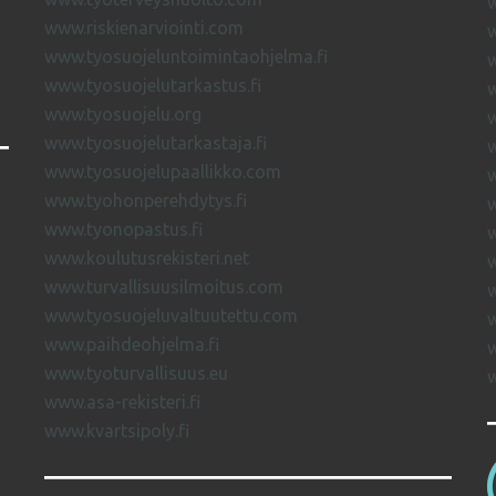
w
www.riskienarviointi.com
w
www.tyosuojeluntoimintaohjelma.fi
w
www.tyosuojelutarkastus.fi
www.tyosuojelu.org
w
www.tyosuojelutarkastaja.fi
www.tyosuojelupaallikko.com
w
www.tyohonperehdytys.fi
w
www.tyonopastus.fi
w
www.koulutusrekisteri.net
w
www.turvallisuusilmoitus.com
www.tyosuojeluvaltuutettu.com
www.paihdeohjelma.fi
www.tyoturvallisuus.eu
www.asa-rekisteri.fi
www.kvartsipoly.fi