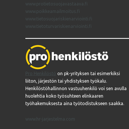
www.protietosuojavastaava.fi
www.poikkeamailmoitus.fi
www.tietosuojariskienarviointi.fi
www.tietoturvariskienarviointi.fi
Pro Henkilöstö
on pk-yrityksen tai esimerkiksi
liiton, järjestön tai yhdistyksen työkalu.
Henkilöstöhallinnon vastuuhenkilö voi sen avulla
huolehtia koko työsuhteen elinkaaren
työhakemuksesta aina työtodistukseen saakka.
www.hr-jarjestelma.com