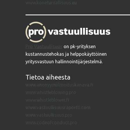
www.koneturvallisuus.eu
Pro Vastuullisuus
on pk-yrityksen
kustannustehokas ja helppokäyttöinen
yritysvastuun hallinnointijärjestelmä.
Tietoa aiheesta
www.anonyymiilmoituskanava.fi
www.whistleblowing.pro
www.whistleblower.fi
www.vastuullisuusraportti.com
www.vastuullisuus.pro
www.codeofconduct.pro