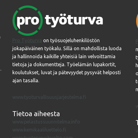
n
Pro Työturva
on työsuojeluhenkilöstön
P
jokapäiväinen työkalu. Sillä on mahdollista luoda
m
ja hallinnoida kaikille yhteisiä lain velvoittamia
t
tietoja ja dokumentteja. Työelämän lupakortit,
h
.
koulutukset, luvat ja pätevyydet pysyvät helposti
o
ajan tasalla.
t
m
www.tyoturvallisuusjarjestelma.fi
w
Tietoa aiheesta
www.pelastussuunnitelma.info
www.kemikaaliluettelo.fi
w
www.tyoterveyshuolto.com