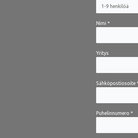
Nimi *
Yritys
Sähköpostiosoite 
Puhelinnumero *