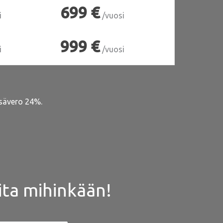
699 €
i
/vuosi
999 €
i
/vuosi
isävero 24%.
ita mihinkään!