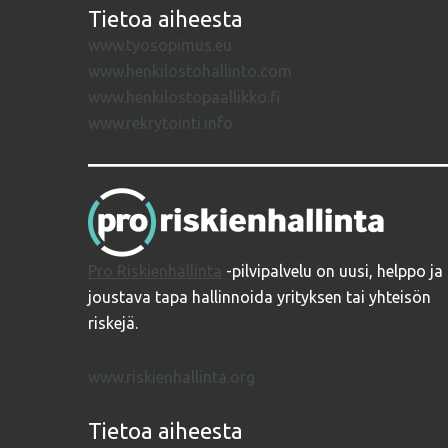
Tietoa aiheesta
www.tyosopimus.eu
www.henkilostohallinto.com
www.henkilostopaallikko.fi
www.rekrytointi.info
Pro Riskienhallinta
-pilvipalvelu on uusi, helppo ja
joustava tapa hallinnoida yrityksen tai yhteisön
riskejä.
www.riskienhallinta.org
Tietoa aiheesta