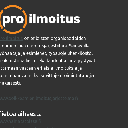
ro Ilmoitus
on erilaisten organisaatioiden
onipuolinen ilmoitusjärjestelmä. Sen avulla
yönantaja ja esimiehet, työsuojeluhenkilöstö,
enkilöstöhallinto sekä laadunhallinta pystyvät
ttamaan vastaan erilaisia ilmoituksia ja
oimimaan valmiiksi sovittujen toimintatapojen
ukaisesti.
ww.poikkeamienilmoitusjarjestelma.fi
Tietoa aiheesta
ww.hairintatoissa.fi