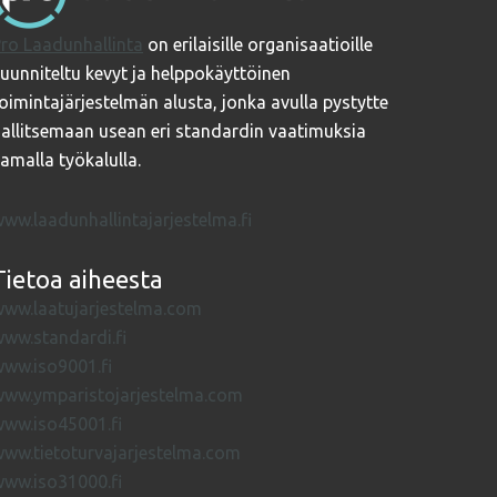
ro Laadunhallinta
on erilaisille organisaatioille
uunniteltu kevyt ja helppokäyttöinen
oimintajärjestelmän alusta, jonka avulla pystytte
allitsemaan usean eri standardin vaatimuksia
amalla työkalulla.
ww.laadunhallintajarjestelma.fi
Tietoa aiheesta
ww.laatujarjestelma.com
ww.standardi.fi
ww.iso9001.fi
www.ymparistojarjestelma.com
ww.iso45001.fi
ww.tietoturvajarjestelma.com
ww.iso31000.fi