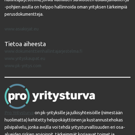
-pohjien avulla on helppo hallinnoida oman yrityksen tärkeimpiä
perusdokumentteja.
www.asiakirjat.eu
Tietoa aiheesta
www.dokumenttienhallintajarjestelma.fi
www.yrityskaupat.eu
www.pk-yritys.com
Pro Yritysturva
on pk-yrityksille ja julkisyhteisöille (nimestään
huolimatta) kehitetty helppokäyttöinen ja kustannustehokas
pilvipalvelu, jonka avulla voi tehdä yritysturvallisuuden eri osa-
alueiden riskien arvioinnit, tärkeimmät korjaavat toimet ja