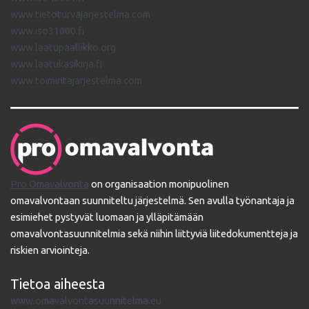
www.tietoturvajarjestelma.com
www.iso31000.fi
www.laatupaallikko.org
www.laatukasikirja.fi
www.toimintajarjestelma.com
Pro Omavalvonta
on organisaation monipuolinen
omavalvontaan suunniteltu järjestelmä. Sen avulla työnantaja ja
esimiehet pystyvät luomaan ja ylläpitämään
omavalvontasuunnitelmia sekä niihin liittyviä liitedokumentteja ja
riskien arviointeja.
Tietoa aiheesta
www.omavalvontasuunnitelma.eu