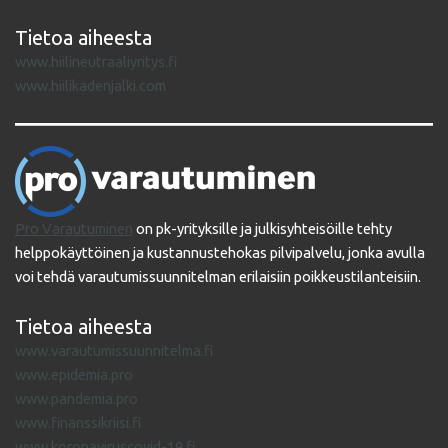
Tietoa aiheesta
www.hiilineutraaliyritys.fi
www.hiilikadenjalki.com
Pro Varautuminen
on pk-yrityksille ja julkisyhteisöille tehty
helppokäyttöinen ja kustannustehokas pilvipalvelu, jonka avulla
voi tehdä varautumissuunnitelman erilaisiin poikkeustilanteisiin.
Tietoa aiheesta
www.varautumissuunnitelma.fi
www.epidemia.pro
www.pandemia.pro
www.finanssikriisi.fi
www.koronaviruscovid-19.fi