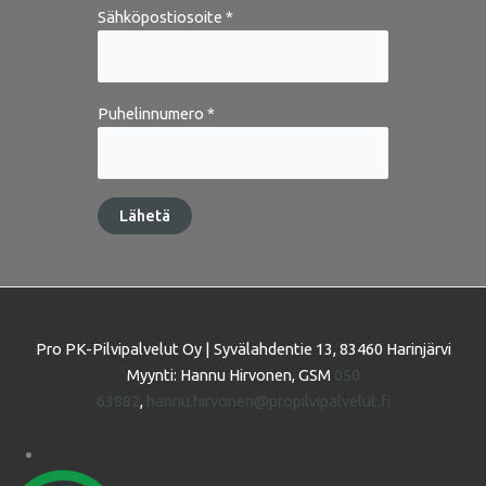
Sähköpostiosoite *
Puhelinnumero *
Pro PK-Pilvipalvelut Oy | Syvälahdentie 13, 83460 Harinjärvi
Myynti: Hannu Hirvonen, GSM
050
63882
,
hannu.hirvonen@propilvipalvelut.fi