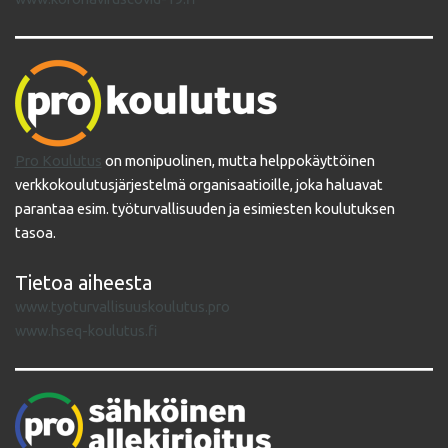
Pro Koulutus
on monipuolinen, mutta helppokäyttöinen
verkkokoulutusjärjestelmä organisaatioille, joka haluavat
parantaa esim. työturvallisuuden ja esimiesten koulutuksen
tasoa.
Tietoa aiheesta
www.tyoturvallisuuskoulutus.pro
www.hseq-koulutus.fi