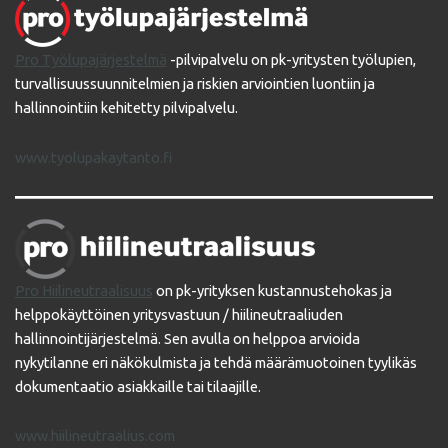
Pro Työlupajärjestelmä
-pilvipalvelu on pk-yritysten työlupien,
turvallisuussuunnitelmien ja riskien arviointien luontiin ja
hallinnointiin kehitetty pilvipalvelu.
www.tyolupakaytanto.fi
Pro Hiilineutraalisuus
on pk-yrityksen kustannustehokas ja
helppokäyttöinen yritysvastuun / hiilineutraaliuden
hallinnointijärjestelmä. Sen avulla on helppoa arvioida
nykytilanne eri näkökulmista ja tehdä määrämuotoinen tyylikäs
dokumentaatio asiakkaille tai tilaajille.
www.hiilineutraalius.com