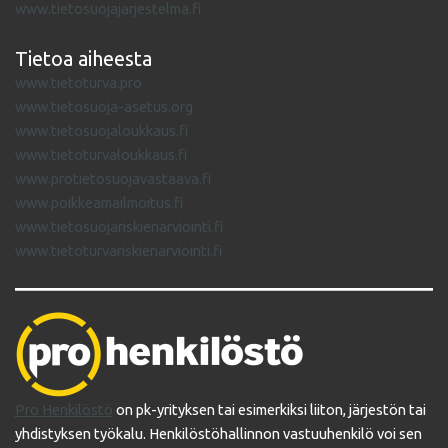
www.tietosuojajarjestelma.fi
Tietoa aiheesta
www.tietoturva.pro
www.tietosuoja-asetus.org
www.tietosuojaloukkaus.fi
www.tietoturvaloukkaus.fi
www.protietosuojavastaava.fi
www.poikkeamailmoitus.fi
www.tietosuojariskienarviointi.fi
www.tietoturvariskienarviointi.fi
Pro Henkilöstö
on pk-yrityksen tai esimerkiksi liiton, järjestön tai
yhdistyksen työkalu. Henkilöstöhallinnon vastuuhenkilö voi sen