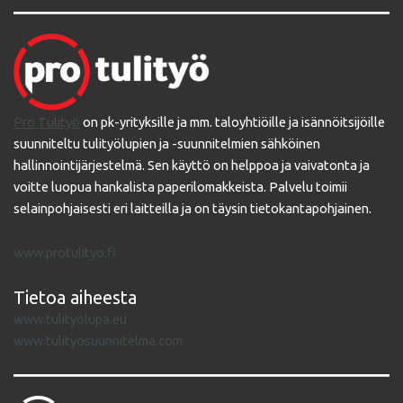
Pro Tulityö
on pk-yrityksille ja mm. taloyhtiöille ja isännöitsijöille
suunniteltu tulityölupien ja -suunnitelmien sähköinen
hallinnointijärjestelmä. Sen käyttö on helppoa ja vaivatonta ja
voitte luopua hankalista paperilomakkeista. Palvelu toimii
selainpohjaisesti eri laitteilla ja on täysin tietokantapohjainen.
www.protulityo.fi
Tietoa aiheesta
www.tulityolupa.eu
www.tulityosuunnitelma.com