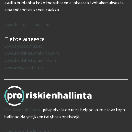
avulla huolehtia koko työsuhteen elinkaaren työhakemuksesta
aina työtodistukseen saakka.
www.hr-jarjestelma.com
Tietoa aiheesta
www.tyosopimus.eu
www.henkilostohallinto.com
www.henkilostopaallikko.fi
www.rekrytointi.info
Pro Riskienhallinta
-pilvipalvelu on uusi, helppo ja joustava tapa
hallinnoida yrityksen tai yhteisön riskejä.
www.riskienhallinta.org