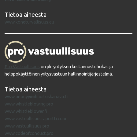
Tietoa aiheesta
www.koneturvallisuus.eu
Pro Vastuullisuus
on pk-yrityksen kustannustehokas ja
helppokäyttöinen yritysvastuun hallinnointijärjestelmä.
Tietoa aiheesta
www.anonyymiilmoituskanava.fi
www.whistleblowing.pro
www.whistleblower.fi
www.vastuullisuusraportti.com
www.vastuullisuus.pro
www.codeofconduct.pro