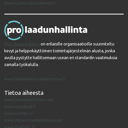
www.tyohonopastaminen.fi
Pro Laadunhallinta
on erilaisille organisaatioille suunniteltu
kevyt ja helppokäyttöinen toimintajärjestelmän alusta, jonka
avulla pystytte hallitsemaan usean eri standardin vaatimuksia
samalla työkalulla.
www.laadunhallintajarjestelma.fi
Tietoa aiheesta
www.laatujarjestelma.com
www.standardi.fi
www.iso9001.fi
www.ymparistojarjestelma.com
www.iso45001.fi