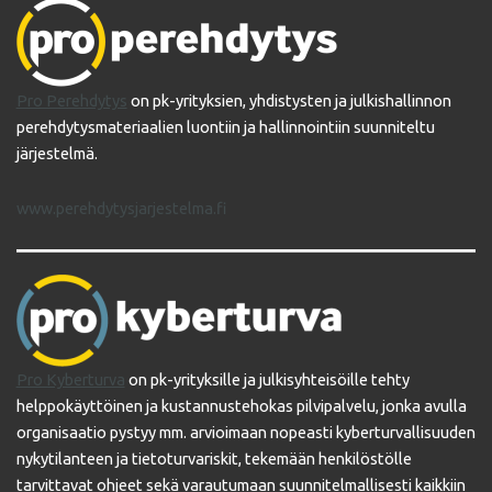
Pro Perehdytys
on pk-yrityksien, yhdistysten ja julkishallinnon
perehdytysmateriaalien luontiin ja hallinnointiin suunniteltu
järjestelmä.
www.perehdytysjarjestelma.fi
Pro Kyberturva
on pk-yrityksille ja julkisyhteisöille tehty
helppokäyttöinen ja kustannustehokas pilvipalvelu, jonka avulla
organisaatio pystyy mm. arvioimaan nopeasti kyberturvallisuuden
nykytilanteen ja tietoturvariskit, tekemään henkilöstölle
tarvittavat ohjeet sekä varautumaan suunnitelmallisesti kaikkiin