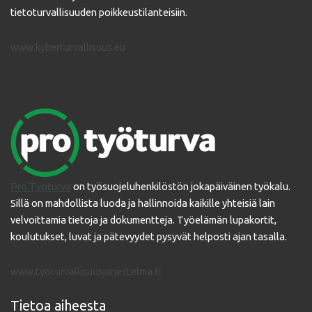
tietoturvallisuuden poikkeustilanteisiin.
www.kyberturvallisuus.eu
Pro Työturva
on työsuojeluhenkilöstön jokapäiväinen työkalu.
Sillä on mahdollista luoda ja hallinnoida kaikille yhteisiä lain
velvoittamia tietoja ja dokumentteja. Työelämän lupakortit,
koulutukset, luvat ja pätevyydet pysyvät helposti ajan tasalla.
www.tyoturvallisuusjarjestelma.fi
Tietoa aiheesta