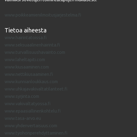
www.poikkeamienilmoitusjarjestelma.fi
Tietoa aiheesta
www.hairintatoissa.fi
www.seksuaalinenhairinta.fi
www.turvallisuushavainto.com
www.laheltapiti.com
www.kiusaaminen.com
www.nettikiusaaminen.fi
www.kunnianloukkaus.com
www.uhkajavakivaltatilanteet.fi
www.syrjinta.com
www.vakivaltatyossa.fi
www.epaasiallinenkohtelu.fi
www.tasa-arvo.eu
www.yhdenvertaisuus.com
www.tyohonperehdyttaminen.fi