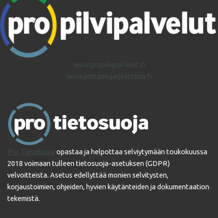
www.propilvipalvelut.fi
www.johtamisjarjestelma.fi
Pro Tietosuoja
opastaa ja helpottaa selviytymään toukokuussa
2018 voimaan tulleen tietosuoja-asetuksen (GDPR)
velvoitteista. Asetus edellyttää monien selvitysten,
korjaustoimien, ohjeiden, hyvien käytänteiden ja dokumentaation
tekemistä.