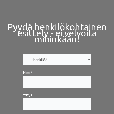
Pyydä henkilökohtainen
esittely - ei velvoita
mihinkään!
Nimi *
Yritys