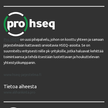
Pro HSEQ
on uusi pilvipalvelu, johon on koottu yhteen ja samaan
järjestelmään kattavasti arvioitavia HSEQ-asioita. Se on
suunniteltu erityisesti niille pk-yrityksille, jotka haluavat kehittää
toimintaansa ja tehdä itsestään luotettavan ja houkuttelevan
yhteistyökumppanin.
www.hseq-jarjestelma.fi
Tietoa aiheesta
www.alihankinta.pro