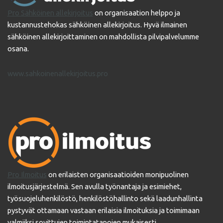
Pro Sähköinen allekirjoitus
on organisaation helppo ja
kustannustehokas sähköinen allekirjoitus. Hyvä ilmainen
sähköinen allekirjoittaminen on mahdollista pilvipalvelumme
osana.
www.sahkoinenallekirjoitus.pro
Pro Ilmoitus
on erilaisten organisaatioiden monipuolinen
ilmoitusjärjestelmä. Sen avulla työnantaja ja esimiehet,
työsuojeluhenkilöstö, henkilöstöhallinto sekä laadunhallinta
pystyvät ottamaan vastaan erilaisia ilmoituksia ja toimimaan
valmiiksi sovittujen toimintatapojen mukaisesti.