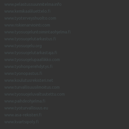
www.pelastussuunnitelma.info
www.kemikaaliluettelo.fi
www.tyoterveyshuolto.com
www.riskienarviointi.com
www.tyosuojeluntoimintaohjelma.fi
www.tyosuojelutarkastus.fi
www.tyosuojelu.org
www.tyosuojelutarkastaja.fi
www.tyosuojelupaallikko.com
www.tyohonperehdytys.fi
www.tyonopastus.fi
www.koulutusrekisteri.net
www.turvallisuusilmoitus.com
www.tyosuojeluvaltuutettu.com
www.paihdeohjelma.fi
www.tyoturvallisuus.eu
www.asa-rekisteri.fi
www.kvartsipoly.fi