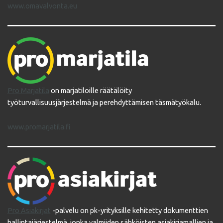
www.omavalvonta.eu
Pro Marjatila
on marjatiloille räätälöity
työturvallisuusjärjestelmä ja perehdyttämisen täsmätyökalu.
www.promarjatila.fi
Pro Asiakirjat
-palvelu on pk-yrityksille kehitetty dokumenttien
hallintajärjestelmä, jonka valmiiden sähköisten asiakirjamallien ja